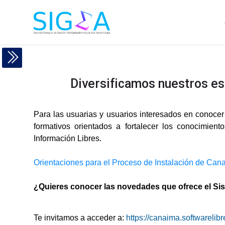
Skip to navigation
Skip to search form
Skip to login form
Salta al contenido principal
Skip to accessibility options
Saltar al pie de página
Skip accessibility options
Canaima
Requisitos de finalización
Canaima
Diversificamos nuestros e
Para las usuarias y usuarios interesados en conoc
Página Principal
P
formativos orientados a fortalecer los conocimien
á
gi
Información Libres.
n
a
s
d
Orientaciones para el Proceso de Instalación de Ca
el
si
ti
o
¿Quieres conocer las novedades que ofrece el 
C
a
n
ai
m
Te invitamos a acceder a:
https://canaima.softwarelibr
a