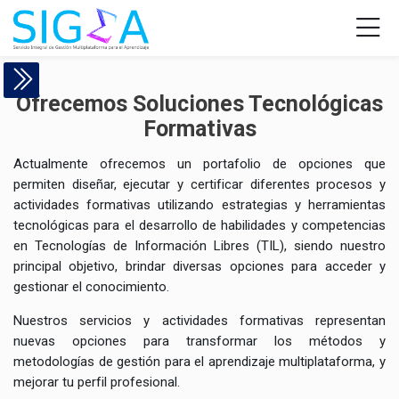
Skip to navigation
Skip to login form
Salta al contenido principal
Skip to accessibility options
Saltar al pie de página
Skip accessibility options
Servicios
Requisitos de finalización
Servicios
Ofrecemos Soluciones Tecnológicas
Formativas
Página Principal
Páginas del sitio
Actualmente ofrecemos un portafolio de opciones que
Servicios
permiten diseñar, ejecutar y certificar diferentes procesos y
actividades formativas utilizando estrategias y herramientas
tecnológicas para el desarrollo de habilidades y competencias
en Tecnologías de Información Libres (TIL), siendo nuestro
principal objetivo, brindar diversas opciones para acceder y
gestionar el conocimiento.
Nuestros servicios y actividades formativas representan
nuevas opciones para transformar los métodos y
metodologías de gestión para el aprendizaje multiplataforma, y
mejorar tu perfil profesional.